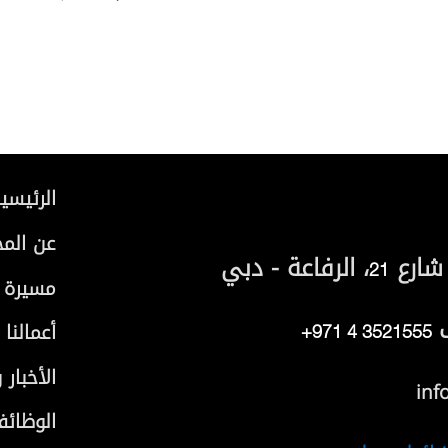
الرئيسي
عن الم
 شارع
، الرفاعة - دبي
21
مسيرة إن
أعمالنا
+971 4 3521555
الأخبار 
الوظائ