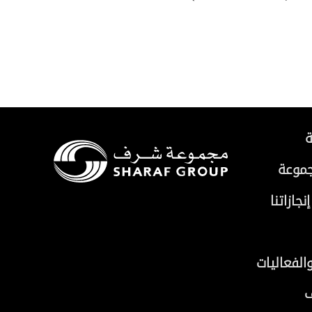
ة
جموعة
جازاتنا
والفعاليات
ف